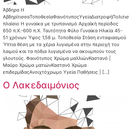
Άβδηρα Η
ΑβδηρίτισσαΤοποθεσίαΦαινότυποςΥγείαΔιατροφήΠολιτισ
πλαίσιο Η γυναίκα με τρυπανισμό Αρχαϊκή περίοδος
650 π.Χ.-600 π.Χ. Ταυτότητα Φύλο Γυναίκα Ηλικία 45-
51 χρόνων Ύψος 1,58 μ. Τοποθεσία Στάση ενταφιασμού
Ύπτια θέση με τα χέρια λυγισμένα στην περιοχή του
λαιμού και τα πόδια λυγισμένα να ακουμπούν τους
γλουτούς. Φαινότυπος Χρώμα μαλλιώνΚαστανό |
Μαύρο Χρώμα ματιώνΚαστανό Χρώμα
επιδερμίδαςΑνοιχτόχρωμο Υγεία Παθήσεις | […]
Ο Λακεδαιμόνιος