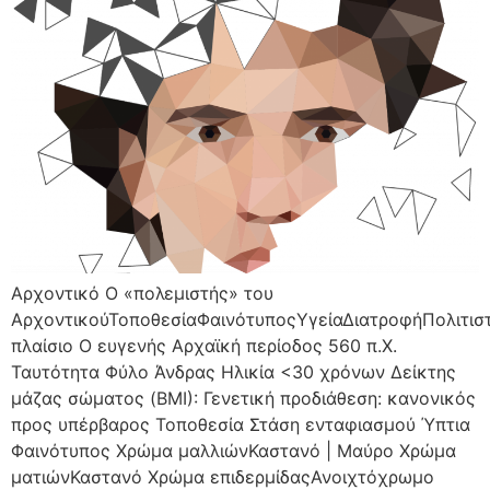
Αρχοντικό Ο «πολεμιστής» του
ΑρχοντικούΤοποθεσίαΦαινότυποςΥγείαΔιατροφήΠολιτισ
πλαίσιο Ο ευγενής Αρχαϊκή περίοδος 560 π.Χ.
Ταυτότητα Φύλο Άνδρας Ηλικία <30 χρόνων Δείκτης
μάζας σώματος (BMI): Γενετική προδιάθεση: κανονικός
προς υπέρβαρος Τοποθεσία Στάση ενταφιασμού Ύπτια
Φαινότυπος Χρώμα μαλλιώνΚαστανό | Μαύρο Χρώμα
ματιώνΚαστανό Χρώμα επιδερμίδαςΑνοιχτόχρωμο