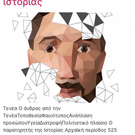
ιστορίας
Τενέα Ο άνδρας από την
ΤενέαΤοποθεσίαΦαινότυποςΑνάπλαση
προσώπουΥγείαΔιατροφήΠολιτιστικό πλαίσιο Ο
παρατηρητής της Ιστορίας Αρχαϊκή περίοδος 525