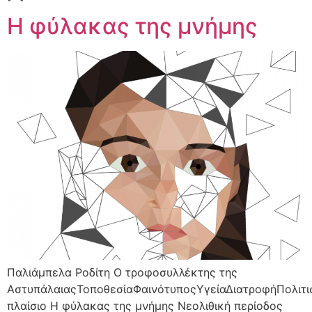
Η φύλακας της μνήμης
Παλιάμπελα Ροδίτη Ο τροφοσυλλέκτης της
ΑστυπάλαιαςΤοποθεσίαΦαινότυποςΥγείαΔιατροφήΠολιτι
πλαίσιο Η φύλακας της μνήμης Νεολιθική περίοδος