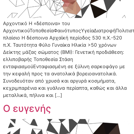
Αρχοντικό Η «δέσποινα» του
ΑρχοντικούΤοποθεσίαΦαινότυποςΥγείαΔιατροφήΠολιτισ
πλαίσιο H δέσποινα Αρχαϊκή περίοδος 530 π.Χ.-520
π.Χ. Ταυτότητα Φύλο Γυναίκα Ηλικία >50 χρόνων
Δείκτης μάζας σώματος (BMI): Γενετική προδιάθεση:
ελλιποβαρής Τοποθεσία Στάση
ενταφιασμούΕνταφιασμένη σε ξύλινη σαρκοφάγο με
την κεφαλή προς τα ανατολικά βορειοανατολικά.
Συνοδευόταν από χρυσά και αργυρά κοσμήματα,
κεχριμπαρένια και γυάλινα περίαπτα, καθώς και άλλα
μεταλλικά, πήλινα και […]
Ο ευγενής