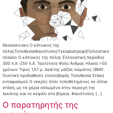
Θεσσαλονίκη Ο κάτοικος της
πόληςΤοποθεσίαΦαινότυποςΥγείαΔιατροφήΠολιτιστικό
πλαίσιο Ο κάτοικος της πόλης Ελληνιστική περίοδος
300 π.Χ.-250 π.Χ. Ταυτότητα Φύλο Άνδρας Ηλικία >50
χρόνων Ύψος 1,57 μ. Δείκτης μάζας σώματος (BMI):
Γενετική προδιάθεση: ελλιποβαρής Τοποθεσία Στάση
ενταφιασμού Ο νεκρός ήταν τοποθετημένος σε ύπτια
στάση, με τα χέρια απλωμένα στην περιοχή της
λεκάνης και το κεφάλι στα βόρεια. Φαινότυπος […]
Ο παρατηρητής της