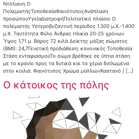
Ντόλιανη Ο
ΠολεμιστήςΤοποθεσίαΦαινότυποςΑνάπλαση
προσώπουΥγείαΔιατροφήΠολιτιστικό πλαίσιο Ο
πολεμιστής Υστεροβυζαντινή περίοδος 1.300 μ.Χ.-1.400
μ.Χ. Ταυτότητα Φύλο Άνδρας Ηλικία 20-25 χρόνων
Ύψος 1,71 μ. Βάρος 72 κιλά Δείκτης μάζας σώματος
(BMI): 24,7Γενετική προδιάθεση: κανονικός Τοποθεσία
Στάση ενταφιασμούΤο σώμα βρέθηκε σε ύπτια στάση
με το κρανίο προς τα δυτικά και τα χέρια διπλωμένα
στην κοιλιά. Φαινότυπος Χρώμα μαλλιώνΚαστανό | […]
Ο κάτοικος της πόλης